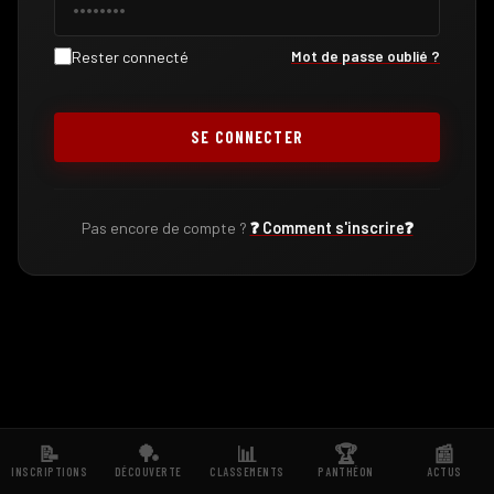
Mot de passe oublié ?
Rester connecté
SE CONNECTER
Pas encore de compte ?
❓ Comment s'inscrire❓
📝
🏓
📊
🏆
📰
INSCRIPTIONS
DÉCOUVERTE
CLASSEMENTS
PANTHÉON
ACTUS