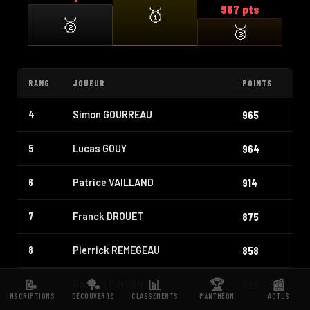
967 pts
🥇
🥈
🥉
RANG
JOUEUR
POINTS
965
4
Simon GOURREAU
964
5
Lucas GOUY
914
6
Patrice VAILLAND
875
7
Franck DROUET
858
8
Pierrick REMEGEAU
📝
🏓
📊
🏆
📰
826
9
Romain PINSON
INSCRIPTIONS
DÉCOUVERTE
CLASSEMENTS
PANTHÉON
ACTUS