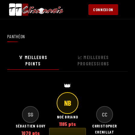
CONNEXION
PANTHÉON
🏅 MEILLEURS
📈 MEILLEURES
POINTS
PROGRESSIONS
👑
NB
SG
CC
NOÉ BRIAND
1185 pts
SÉBASTIEN GOUY
CHRISTOPHER
CHENILLAT
1070 pts