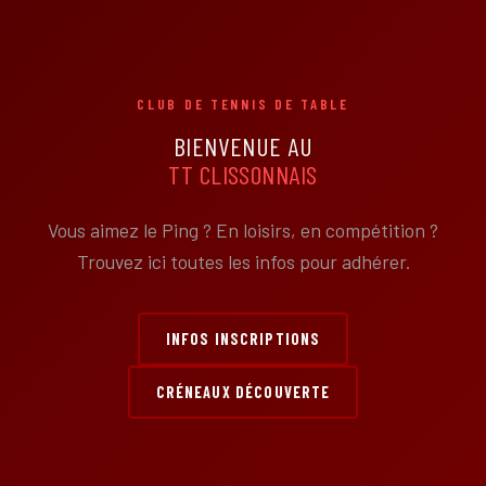
CLUB DE TENNIS DE TABLE
BIENVENUE AU
TT CLISSONNAIS
Vous aimez le Ping ? En loisirs, en compétition ?
Trouvez ici toutes les infos pour adhérer.
INFOS INSCRIPTIONS
CRÉNEAUX DÉCOUVERTE