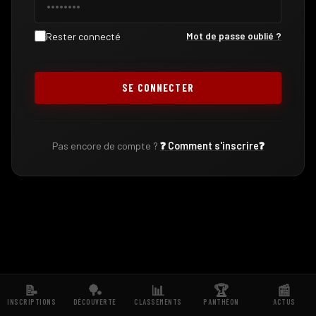
Mot de passe oublié ?
Rester connecté
SE CONNECTER
Pas encore de compte ?
❓ Comment s'inscrire❓
📝
🏓
📊
🏆
📰
INSCRIPTIONS
DÉCOUVERTE
CLASSEMENTS
PANTHÉON
ACTUS